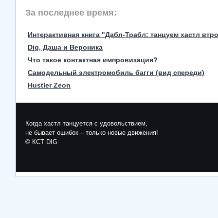
За последнее время:
Интерактивная книга "Дабл-Трабл: танцуем хастл втр
Dig, Даша и Вероника
Что такое контактная импровизация?
Самодельный электромобиль багги (вид спереди)
Hustler Zeon
Когда хастл танцуется с удовольствием,
не бывает ошибок – только новые движения!
© КСТ DIG